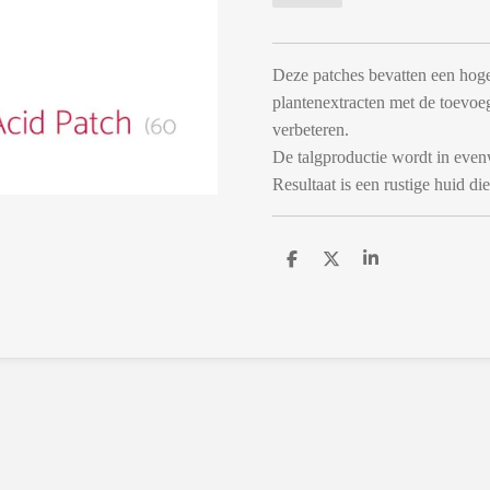
Deze patches bevatten een hoge
plantenextracten met de toevoe
verbeteren.
De talgproductie wordt in even
Resultaat is een rustige huid die
D
D
S
e
e
h
l
e
a
e
l
r
n
e