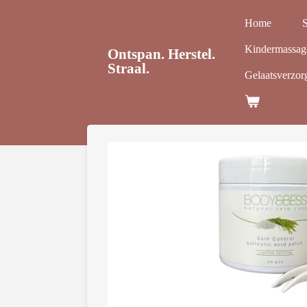
Ga
Home
direct
naar
Kindermassag
Ontspan. Herstel.
Straal.
de
Gelaatsverzor
hoofdinhoud