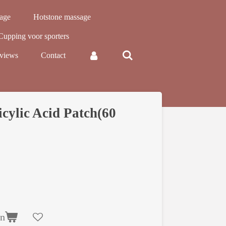
sage
Hotstone massage
Cupping voor sporters
views
Contact
icylic Acid Patch(60
en