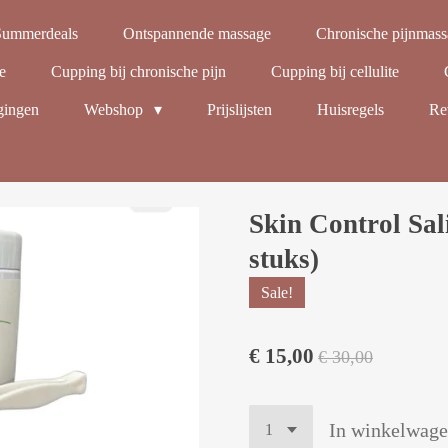
Summerdeals
Ontspannende massage
Chronische pijnmas
e
Cupping bij chronische pijn
Cupping bij cellulite
gingen
Webshop
Prijslijsten
Huisregels
Re
Skin Control Sal
stuks)
Sale!
€ 15,00
€ 30,00
In winkelwag