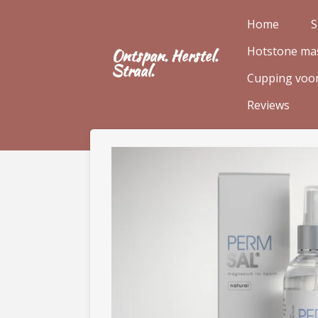
Ga
Home
S
direct
Hotstone ma
naar
Ontspan. Herstel.
Straal.
de
Cupping voor
hoofdinhoud
Reviews