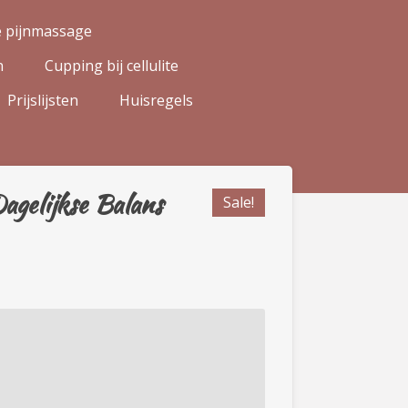
e pijnmassage
n
Cupping bij cellulite
Prijslijsten
Huisregels
agelijkse Balans
Sale!