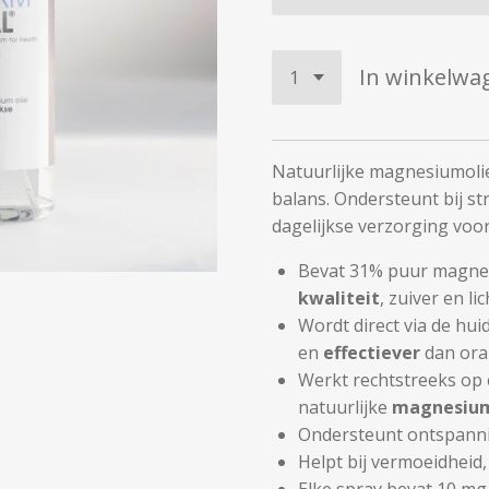
In winkelwa
Natuurlijke magnesiumolie
balans. Ondersteunt bij s
dagelijkse verzorging voor
Bevat 31% puur magne
kwaliteit
, zuiver en l
Wordt direct via de hu
en
effectiever
dan ora
Werkt rechtstreeks op 
natuurlijke
magnesium
Ondersteunt ontspann
Helpt bij vermoeidheid,