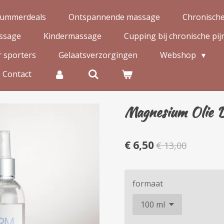
ummerdeals
Ontspannende massage
Chronisch
ssage
Kindermassage
Cupping bij chronische pij
 sporters
Gelaatsverzorgingen
Webshop
Contact
Magnesium Olie D
€ 6,50
€ 13,00
formaat