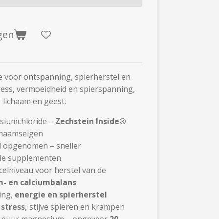
gen
 voor ontspanning, spierherstel en
tress, vermoeidheid en spierspanning,
 lichaam en geest.
siumchloride –
Zechstein Inside®
ichaamseigen
id opgenomen – sneller
le supplementen
celniveau voor herstel van de
- en calciumbalans
ing,
energie en spierherstel
stress,
stijve spieren en krampen