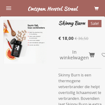
Ga
Ontspan. Herstel. Straal.
direct
naar
Skinny Burn
de
Sale!
hoofdinhoud
€ 18,00
€ 36,50
In
winkelwagen
Skinny Burn is een
thermogene
vetverbrander die helpt
overtollig lichaamsvet te
verbranden. Bovendien
laat Skinny Burn je extra