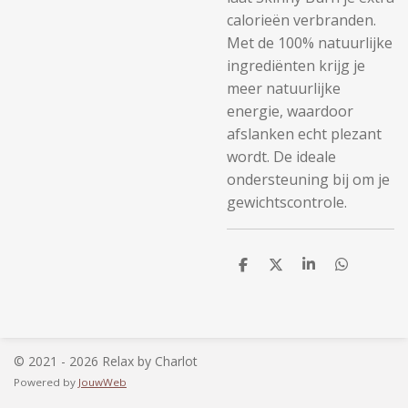
calorieën verbranden.
Met de 100% natuurlijke
ingrediënten krijg je
meer natuurlijke
energie, waardoor
afslanken echt plezant
wordt. De ideale
ondersteuning bij om je
gewichtscontrole.
D
D
S
D
e
e
h
e
l
e
a
l
e
l
r
e
n
e
n
© 2021 - 2026 Relax by Charlot
Powered by
JouwWeb