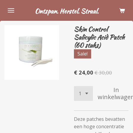
Ga
Ontspan. Herstel. Straal.
direct
naar
Skin Control
de
Salicylic Acid Patch
hoofdinhoud
(60 stuks)
Sale!
€ 24,00
€ 30,00
In
winkelwage
Deze patches bevatten
een hoge concentratie