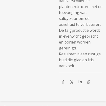
aan verschillende
plantenextracten met de
toevoeging van
salicylzuur om de
acnehuid te verbeteren.
De talgproductie wordt
in evenwicht gebracht
en poriën worden
gereinigd.
Resultaat is een rustige
huid die glad en fris
aanvoelt.
D
D
S
D
e
e
h
e
l
e
a
l
e
l
r
e
n
e
n