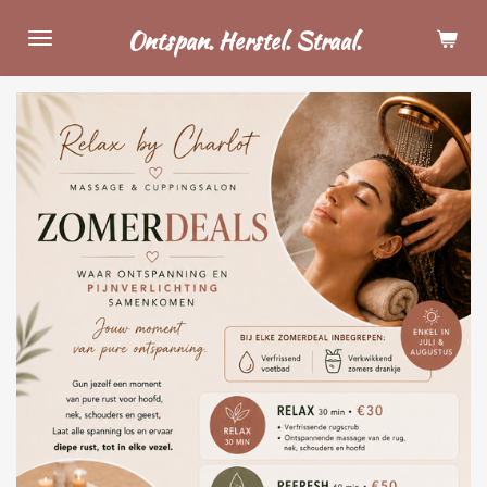
Ga
Ontspan. Herstel. Straal.
direct
naar
de
hoofdinhoud